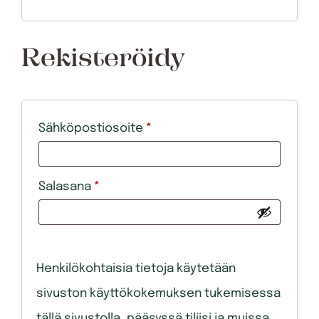
Rekisteröidy
Vaaditaan
Sähköpostiosoite
*
Vaaditaan
Salasana
*
Henkilökohtaisia tietoja käytetään
sivuston käyttökokemuksen tukemisessa
tällä sivustolla, pääsyssä tiliisi ja muissa