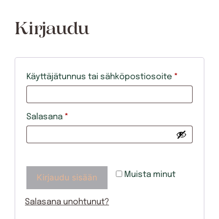
Kirjaudu
Vaaditaan
Käyttäjätunnus tai sähköpostiosoite
*
Vaaditaan
Salasana
*
Muista minut
Kirjaudu sisään
Salasana unohtunut?