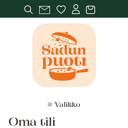
Siirry
sisältöön
Valikko
Oma tili