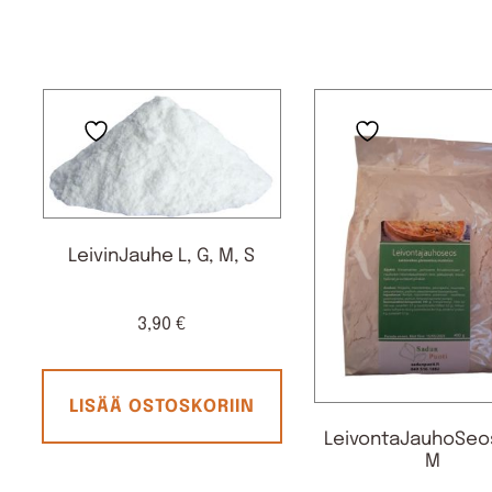
LeivinJauhe L, G, M, S
3,90
€
LISÄÄ OSTOSKORIIN
LeivontaJauhoSeos
M