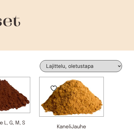
set
 L, G, M, S
KaneliJauhe