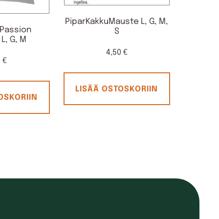
PiparKakkuMauste L, G, M,
-Passion
S
L, G, M
4,50
€
0
€
LISÄÄ OSTOSKORIIN
OSKORIIN