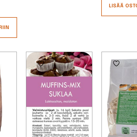
LISÄÄ OST
RIIN