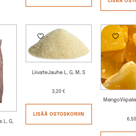
LISÄÄ OST
LiivateJauhe L, G, M, S
3,20
€
MangoViipalee
LISÄÄ OSTOSKORIIN
6,5
 L, G,