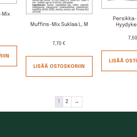
u-Mix
Persikka
Muffins-Mix Suklaa L, M
Hyydyke 
7,5
7,70
€
RIIN
LISÄÄ OST
LISÄÄ OSTOSKORIIN
1
2
→