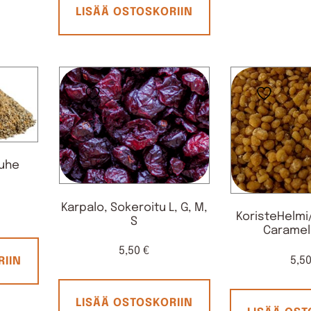
LISÄÄ OSTOSKORIIN
uhe
Karpalo, Sokeroitu L, G, M,
KoristeHelmi
S
Caramel 
5,50
€
5,5
RIIN
LISÄÄ OSTOSKORIIN