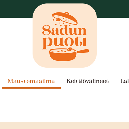
Maustemaailma
Keittiövälineet
La