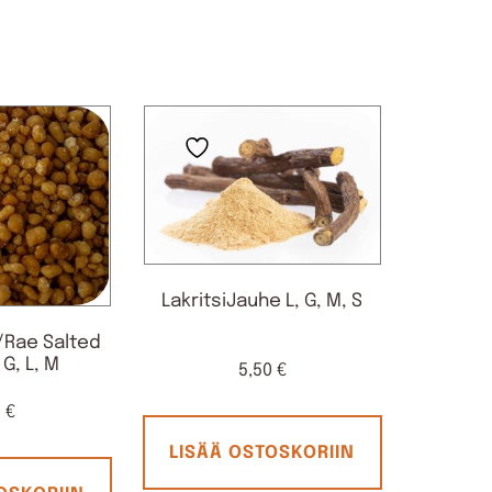
LakritsiJauhe L, G, M, S
/Rae Salted
G, L, M
5,50
€
0
€
LISÄÄ OSTOSKORIIN