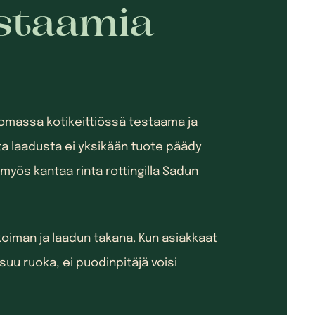
staamia
omassa kotikeittiössä testaama ja
a laadusta ei yksikään tuote päädy
yös kantaa rinta rottingilla Sadun
koiman ja laadun takana. Kun asiakkaat
ksuu ruoka, ei puodinpitäjä voisi