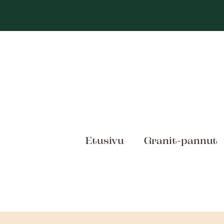
Siirry
sisältöön
Etusivu
Granit-pannut