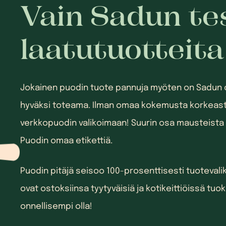
Vain Sadun te
laatutuotteita
Jokainen puodin tuote pannuja myöten on Sadun 
hyväksi toteama. Ilman omaa kokemusta korkeast
verkkopuodin valikoimaan! Suurin osa mausteista m
Puodin omaa etikettiä.
Puodin pitäjä seisoo 100-prosenttisesti tuotevali
ovat ostoksiinsa tyytyväisiä ja kotikeittiöissä tuo
onnellisempi olla!