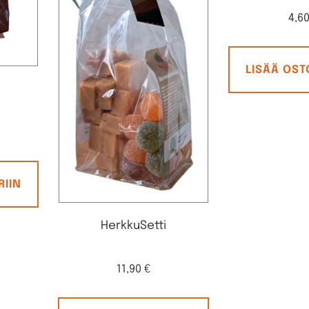
4,6
LISÄÄ OST
G
RIIN
HerkkuSetti
11,90
€