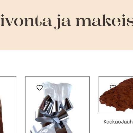
ivonta ja makei
KaakaoJauhe