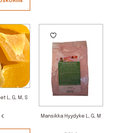
OSKORIIN
t L, G, M, S
Mansikka Hyydyke L, G, M
0
€