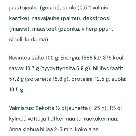
juustojauhe (gouda), suola (0,5 % valmis
kastike), rasvajauhe (palmu), dekstroosi
(maissi), mausteet (paprika, viherpippuri,
sipuli, kurkuma).
Ravintosisältö 100 g: Energia: 1586 kJ/ 379 kcal,
rasva: 10,7 g (tyydyttyneitä 5,9 g), hiilihydraatit:
57,2 g (sokereita 15,8 g), proteiini: 12,5 g, suola:
10,5 g.
Valmistus: Sekoita ½ dl jauhetta (=25 g), 1½ dl
kylmää vettä ja 1 dl kermaa tai ruokakermaa.
Anna kiehua hiljaa 2-3 min. koko ajan