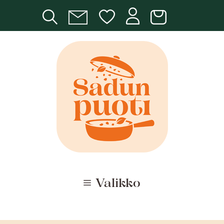
Siirry
sisältöön
Valikko