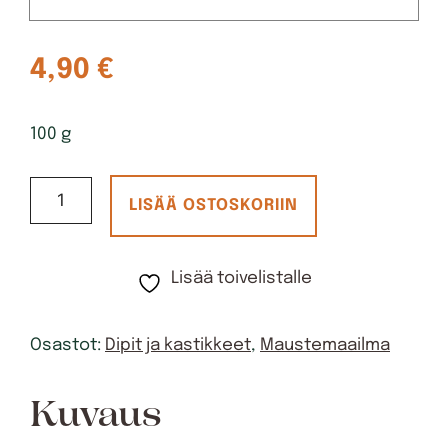
4,90
€
100 g
JuustoKastike
LISÄÄ OSTOSKORIIN
VL,
G
Lisää toivelistalle
määrä
Osastot:
Dipit ja kastikkeet
,
Maustemaailma
Kuvaus