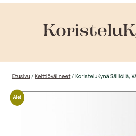
KoristeluKy
Etusivu
/
Keittiövälineet
/ KoristeluKynä Säiliöllä, V
Ale!