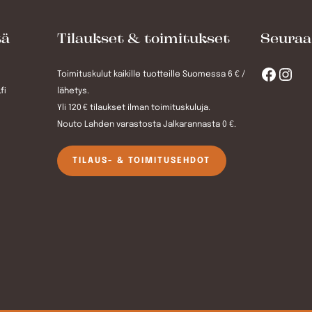
tä
Tilaukset & toimitukset
Seuraa
Facebook
Instagram
Toimituskulut kaikille tuotteille Suomessa 6 € /
fi
lähetys.
Yli 120 € tilaukset ilman toimituskuluja.
Nouto Lahden varastosta Jalkarannasta 0 €.
TILAUS- & TOIMITUSEHDOT