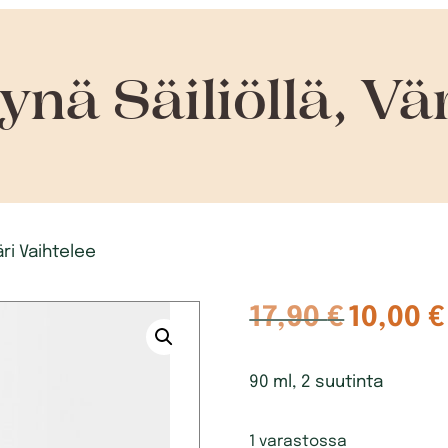
nä Säiliöllä, Vä
äri Vaihtelee
17,90
€
10,00
€
Alkuperäine
hinta
90 ml, 2 suutinta
oli:
17,90 €.
1 varastossa