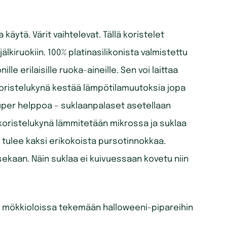
 käytä. Värit vaihtelevat. Tällä koristelet
älkiruokiin. 100% platinasilikonista valmistettu
le erilaisille ruoka-aineille. Sen voi laittaa
koristelukynä kestää lämpötilamuutoksia jopa
super helppoa – suklaanpalaset asetellaan
koristelukynä lämmitetään mikrossa ja suklaa
 tulee kaksi erikokoista pursotinnokkaa.
 sekaan. Näin suklaa ei kuivuessaan kovetu niin
aan mökkioloissa tekemään halloweeni-pipareihin