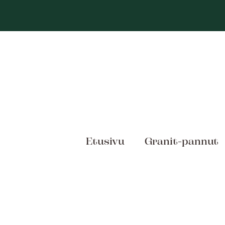
Siirry
sisältöön
Etusivu
Granit-pannut