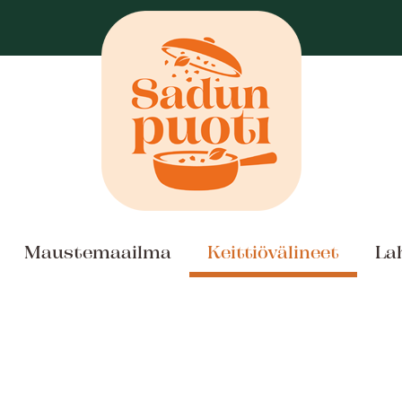
Maustemaailma
Keittiövälineet
La