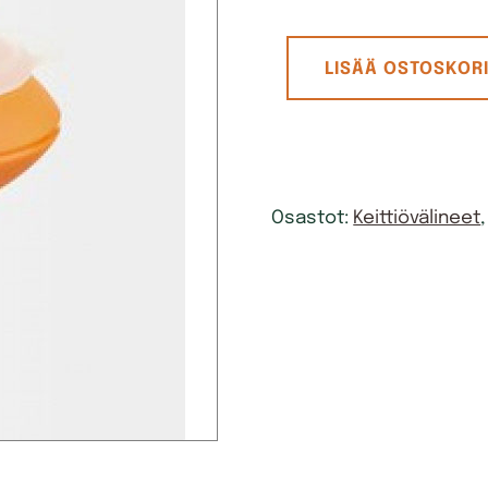
KoristeluKynä
LISÄÄ OSTOSKORI
Säiliöllä,
Väri
Vaihtelee
määrä
Osastot:
Keittiövälineet