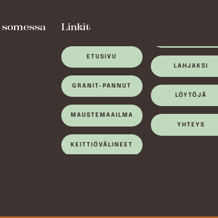
 somessa
Linkit
ETUSIVU
LAHJAKSI
GRANIT-PANNUT
LÖYTÖJÄ
MAUSTEMAAILMA
YHTEYS
KEITTIÖVÄLINEET