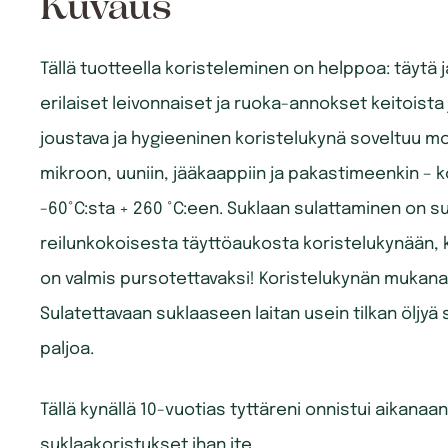
Kuvaus
Tällä tuotteella koristeleminen on helppoa: täytä ja
erilaiset leivonnaiset ja ruoka-annokset keitoista j
joustava ja hygieeninen koristelukynä soveltuu monil
mikroon, uuniin, jääkaappiin ja pakastimeenkin – 
-60°C:sta + 260 °C:een. Suklaan sulattaminen on 
reilunkokoisesta täyttöaukosta koristelukynään, 
on valmis pursotettavaksi! Koristelukynän mukana
Sulatettavaan suklaaseen laitan usein tilkan öljyä
paljoa.
Tällä kynällä 10-vuotias tyttäreni onnistui aikan
suklaakoristukset ihan ite.