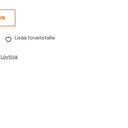
IN
Lisää toivelistalle
,
Löytöjä