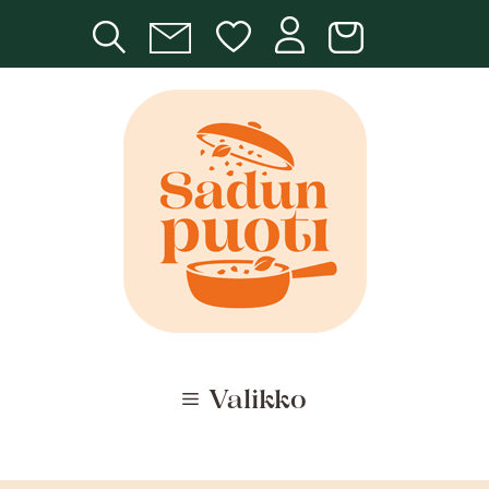
Siirry
sisältöön
Valikko