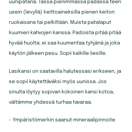
uunipatana. Tässä pienimmässä padassa teen
usein (levyllä) keittoaineksilla pienen keiton
ruokaisana tai pelkiltään. Muista patalaput
kuumien kahvojen kanssa. Padoista pitää pitää
hyvää huolta; ei saa kuumentaa tyhjänä ja joka
käytön jälkeen pesu. Sopii kaikille liesille.
Lasikansi on saatavilla halutessasi erikseen, ja
se sopii käytettäväksi myös uunissa. Jos
sinulta löytyy sopivan kokoinen kansi kotoa,
vältämme yhdessä turhaa tavaraa.
– Ympäristömerkin saanut mineraalipinnoite