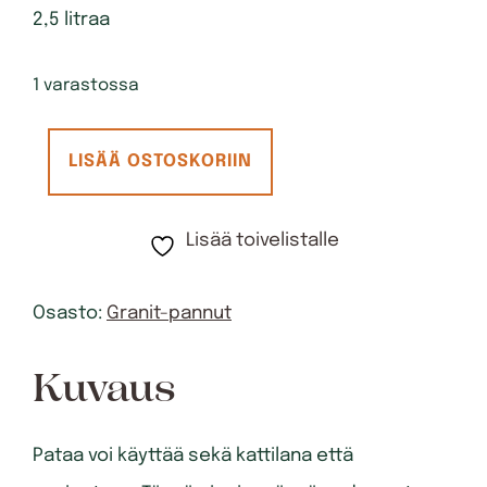
2,5 litraa
1 varastossa
Pata
LISÄÄ OSTOSKORIIN
20
cm
Lisää toivelistalle
Induktio,
Saucepan
Osasto:
Granit-pannut
määrä
Kuvaus
Pataa voi käyttää sekä kattilana että