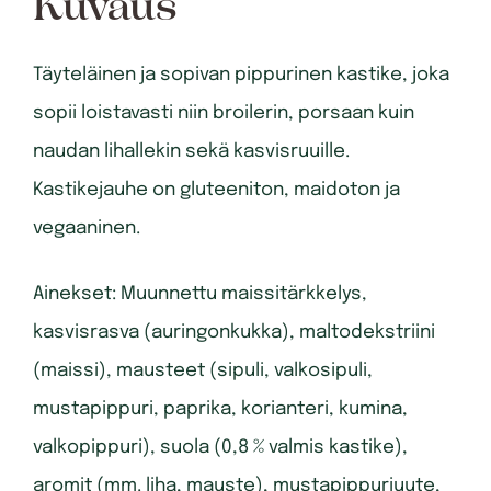
Kuvaus
Täyteläinen ja sopivan pippurinen kastike, joka
sopii loistavasti niin broilerin, porsaan kuin
naudan lihallekin sekä kasvisruuille.
Kastikejauhe on gluteeniton, maidoton ja
vegaaninen.
Ainekset: Muunnettu maissitärkkelys,
kasvisrasva (auringonkukka), maltodekstriini
(maissi), mausteet (sipuli, valkosipuli,
mustapippuri, paprika, korianteri, kumina,
valkopippuri), suola (0,8 % valmis kastike),
aromit (mm. liha, mauste), mustapippuriuute,