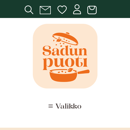
Siirry
sisältöön
Valikko