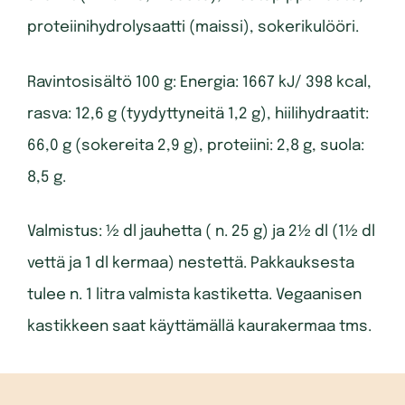
proteiinihydrolysaatti (maissi), sokerikulööri.
Ravintosisältö 100 g: Energia: 1667 kJ/ 398 kcal,
rasva: 12,6 g (tyydyttyneitä 1,2 g), hiilihydraatit:
66,0 g (sokereita 2,9 g), proteiini: 2,8 g, suola:
8,5 g.
Valmistus: ½ dl jauhetta ( n. 25 g) ja 2½ dl (1½ dl
vettä ja 1 dl kermaa) nestettä. Pakkauksesta
tulee n. 1 litra valmista kastiketta. Vegaanisen
kastikkeen saat käyttämällä kaurakermaa tms.