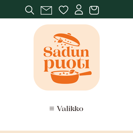
Siirry
sisältöön
Valikko