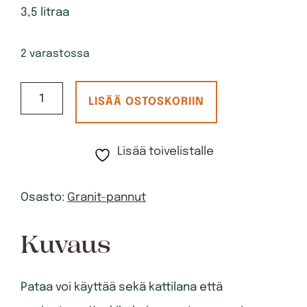
3,5 litraa
2 varastossa
Pata
LISÄÄ OSTOSKORIIN
24
cm
Lisää toivelistalle
Induktio,
Saucepan
Osasto:
Granit-pannut
määrä
Kuvaus
Pataa voi käyttää sekä kattilana että