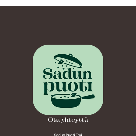
Ota yhteyttä
Sadun Puoti Tmi